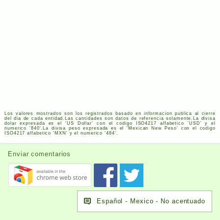
Los valores mostrados son los registrados basado en informacion publica al cierre
del dia de cada entidad.Las cantidades son datos de referencia solamente.La divisa
dolar expresada es el '
US
Dollar' con el codigo
ISO
4217
alfabetico '
USD
' y el
numerico '840'.La divisa peso expresada es el 'Mexican New Peso' con el codigo
ISO
4217
alfabetico '
MXN
' y el numerico '484'.
Enviar comentarios
Español - Mexico - No acentuado