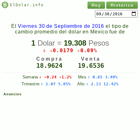
ElDolar.info
Hoy
Historico
El
Viernes 30 de Septiembre de 2016
el tipo de
cambio promedio del dolar en Mexico fue de
1
Dolar =
19.308
Pesos
⇩ -0.0179 -0.09%
Compra
Venta
18.9624
19.6536
Semana
⇩ -0.24 -1.2%
Mes
⇧ 0.65 3.49%
Trimestre
⇧ 1.07 5.85%
Año
⇧ 2.13 12.42%
Anuncios