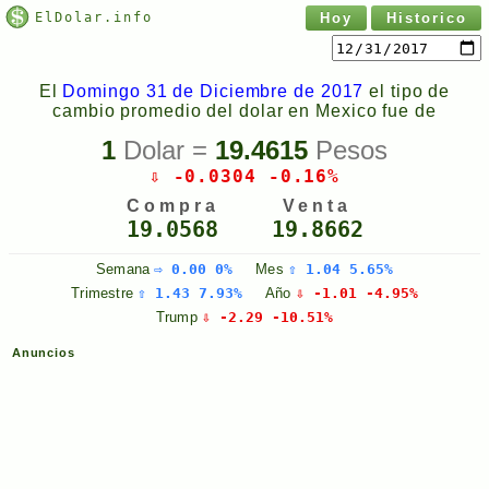
ElDolar.info
Hoy
Historico
El
Domingo 31 de Diciembre de 2017
el tipo de
cambio promedio del dolar en Mexico fue de
1
Dolar =
19.4615
Pesos
⇩ -0.0304 -0.16%
Compra
Venta
19.0568
19.8662
Semana
⇨ 0.00 0%
Mes
⇧ 1.04 5.65%
Trimestre
⇧ 1.43 7.93%
Año
⇩ -1.01 -4.95%
Trump
⇩ -2.29 -10.51%
Anuncios