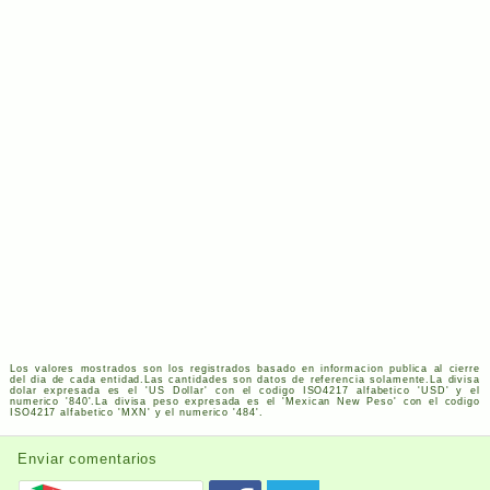
Los valores mostrados son los registrados basado en informacion publica al cierre
del dia de cada entidad.Las cantidades son datos de referencia solamente.La divisa
dolar expresada es el '
US
Dollar' con el codigo
ISO
4217
alfabetico '
USD
' y el
numerico '840'.La divisa peso expresada es el 'Mexican New Peso' con el codigo
ISO
4217
alfabetico '
MXN
' y el numerico '484'.
Enviar comentarios