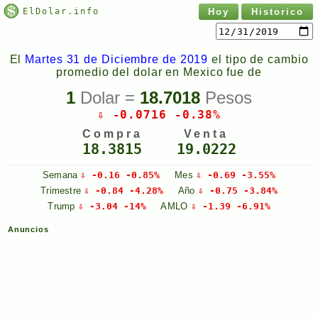
ElDolar.info
Hoy
Historico
El
Martes 31 de Diciembre de 2019
el tipo de cambio
promedio del dolar en Mexico fue de
1
Dolar =
18.7018
Pesos
⇩ -0.0716 -0.38%
Compra
Venta
18.3815
19.0222
Semana
⇩ -0.16 -0.85%
Mes
⇩ -0.69 -3.55%
Trimestre
⇩ -0.84 -4.28%
Año
⇩ -0.75 -3.84%
Trump
⇩ -3.04 -14%
AMLO
⇩ -1.39 -6.91%
Anuncios