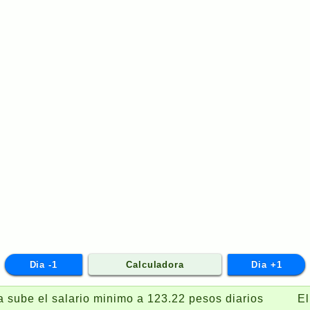
Dia -1
Calculadora
Dia +1
be el salario minimo a 123.22 pesos diarios
El Fi