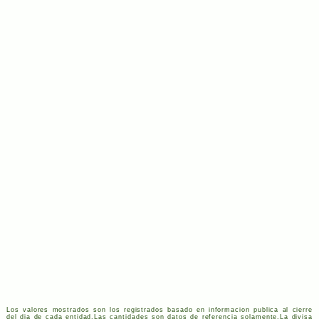
Los valores mostrados son los registrados basado en informacion publica al cierre
del dia de cada entidad.Las cantidades son datos de referencia solamente.La divisa