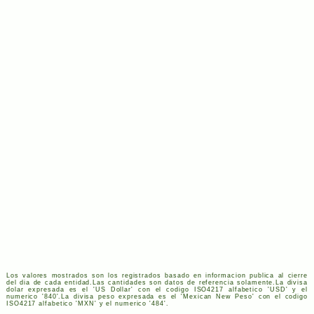
Los valores mostrados son los registrados basado en informacion publica al cierre
del dia de cada entidad.Las cantidades son datos de referencia solamente.La divisa
dolar expresada es el '
US
Dollar' con el codigo
ISO
4217
alfabetico '
USD
' y el
numerico '840'.La divisa peso expresada es el 'Mexican New Peso' con el codigo
ISO
4217
alfabetico '
MXN
' y el numerico '484'.