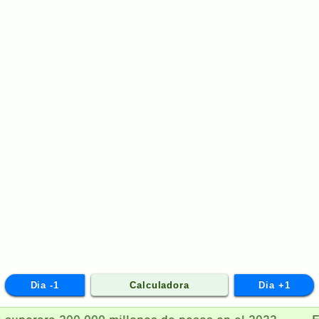
Dia -1
Calculadora
Dia +1