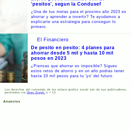
‘pesitos’, segun la Condusef
¿Una de tus metas para el proximo año 2023 es
ahorrar y aprender a invertir? Te ayudamos a
explicarte una estrategia para conseguir lo
primero.
El Financiero
De pesito en pesito: 4 planes para
ahorrar desde 5 mil y hasta 10 mil
pesos en 2023
¿Piensas que ahorrar es imposible? Sigues
estos retos de ahorro y en un año podras tener
hasta 10 mil pesos para tu 'yo' del futuro.
Los derechos del contenido de los enlace grafico social son de sus publicadores,
permitidos via
Open Graph.
n = 13
Anuncios