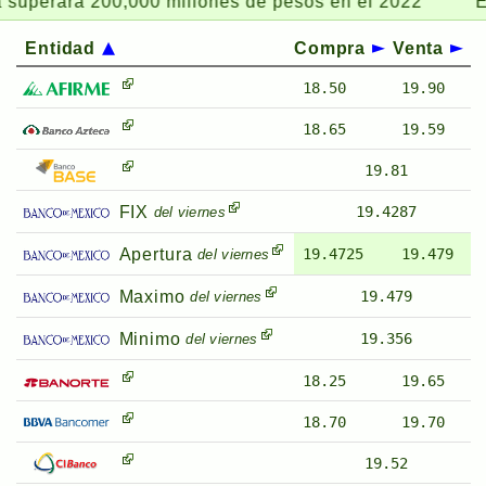
perara 200,000 millones de pesos en el 2022
El E
Entidad
Compra
Venta
18.50
19.90
18.65
19.59
19.81
FIX
19.4287
del viernes
Apertura
19.4725
19.479
del viernes
Maximo
19.479
del viernes
Minimo
19.356
del viernes
18.25
19.65
18.70
19.70
19.52