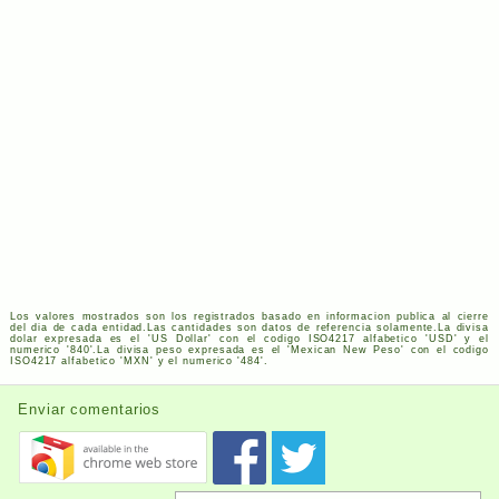
Los valores mostrados son los registrados basado en informacion publica al cierre
del dia de cada entidad.Las cantidades son datos de referencia solamente.La divisa
dolar expresada es el '
US
Dollar' con el codigo
ISO
4217
alfabetico '
USD
' y el
numerico '840'.La divisa peso expresada es el 'Mexican New Peso' con el codigo
ISO
4217
alfabetico '
MXN
' y el numerico '484'.
Enviar comentarios