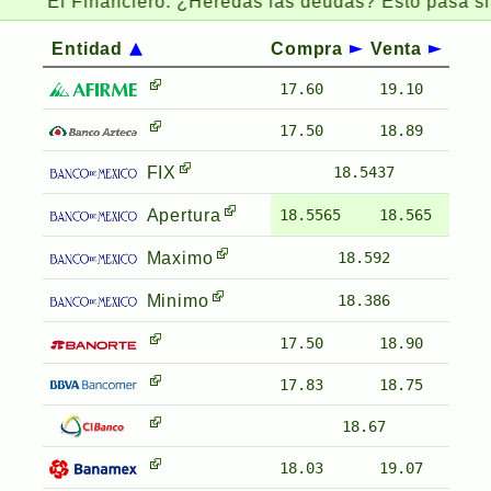
El Financiero:
¿Heredas las deudas? Esto pasa si un fa
Entidad
Compra
Venta
17.60
19.10
17.50
18.89
FIX
18.5437
Apertura
18.5565
18.565
Maximo
18.592
Minimo
18.386
17.50
18.90
17.83
18.75
18.67
18.03
19.07