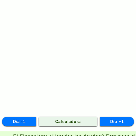
Dia -1
Calculadora
Dia +1