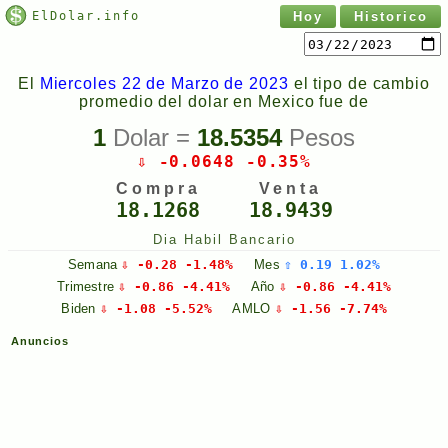
ElDolar.info
Hoy
Historico
El
Miercoles 22 de Marzo de 2023
el tipo de cambio
promedio del dolar en Mexico fue de
1
Dolar =
18.5354
Pesos
⇩ -0.0648 -0.35%
Compra
Venta
18.1268
18.9439
Dia Habil Bancario
Semana
⇩ -0.28 -1.48%
Mes
⇧ 0.19 1.02%
Trimestre
⇩ -0.86 -4.41%
Año
⇩ -0.86 -4.41%
Biden
⇩ -1.08 -5.52%
AMLO
⇩ -1.56 -7.74%
Anuncios