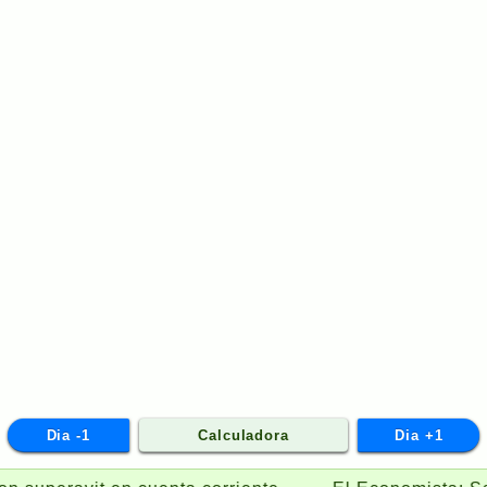
Dia -1
Calculadora
Dia +1