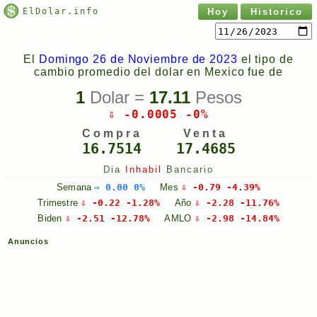
ElDolar.info
Hoy
Historico
El
Domingo 26 de Noviembre de 2023
el tipo de
cambio promedio del dolar en Mexico fue de
1
Dolar =
17.11
Pesos
⇩ -0.0005 -0%
Compra
Venta
16.7514
17.4685
Dia
Inhabil
Bancario
Semana
⇨ 0.00 0%
Mes
⇩ -0.79 -4.39%
Trimestre
⇩ -0.22 -1.28%
Año
⇩ -2.28 -11.76%
Biden
⇩ -2.51 -12.78%
AMLO
⇩ -2.98 -14.84%
Anuncios