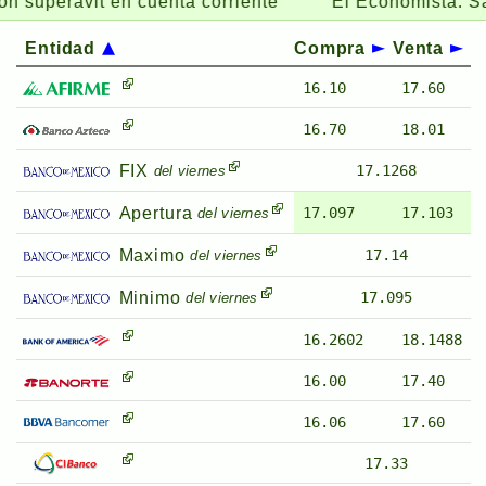
peravit en cuenta corriente
El Economista:
Salen 7
Entidad
Compra
Venta
16.10
17.60
16.70
18.01
FIX
17.1268
del viernes
Apertura
17.097
17.103
del viernes
Maximo
17.14
del viernes
Minimo
17.095
del viernes
16.2602
18.1488
16.00
17.40
16.06
17.60
17.33