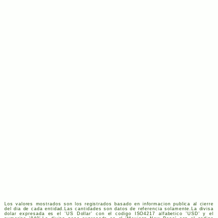
Los valores mostrados son los registrados basado en informacion publica al cierre
del dia de cada entidad.Las cantidades son datos de referencia solamente.La divisa
dolar expresada es el '
US
Dollar' con el codigo
ISO
4217
alfabetico '
USD
' y el