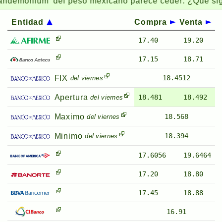
emonium’ ​​del peso mexicano parece ceder: ¿Que sigue
Entidad
Compra
Venta
17.40
19.20
17.15
18.71
FIX
18.4512
del viernes
Apertura
18.481
18.492
del viernes
Maximo
18.568
del viernes
Minimo
18.394
del viernes
17.6056
19.6464
17.20
18.80
17.45
18.88
16.91