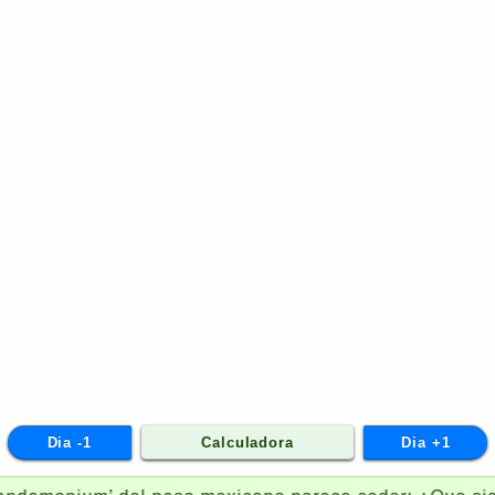
Dia -1
Calculadora
Dia +1