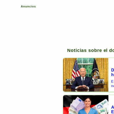
Anuncios
Noticias sobre el d
D
h
E
n
A
E