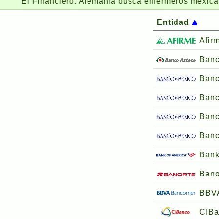
 Financiero:
Alemania busca enfermeros mexicanos y ofr
Entidad
Afir
Banc
Banc
Banc
Banc
Banc
Bank
Bano
BBV
CIBa