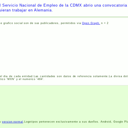
l Servicio Nacional de Empleo de la CDMX abrio una convocatoria
uieran trabajar en Alemania.
ce grafico social son de sus publicadores, permitidos via
Open Graph.
n = 2
el dia de cada entidad.Las cantidades son datos de referencia solamente.La divisa dol
tico '
MXN
' y el numerico '484'.
la
version normal
.Logotipos pertenecen exclusivamente a sus dueños. Android, Google Pl