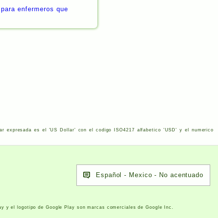
 para enfermeros que
ar expresada es el '
US
Dollar' con el codigo
ISO
4217
alfabetico '
USD
' y el numerico
Español - Mexico - No acentuado
ay y el logotipo de Google Play son marcas comerciales de Google Inc.