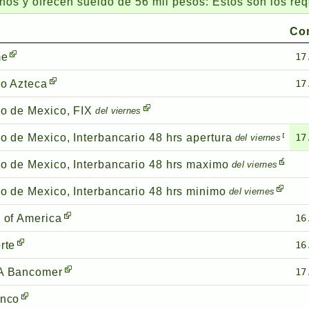
ecen sueldo de 56 mil pesos: Estos son los requisitos
Co
me
17
o Azteca
17
o de Mexico, FIX
del viernes
o de Mexico, Interbancario 48 hrs apertura
17
del viernes
o de Mexico, Interbancario 48 hrs maximo
del viernes
o de Mexico, Interbancario 48 hrs minimo
del viernes
 of America
16
rte
16
A Bancomer
17
nco