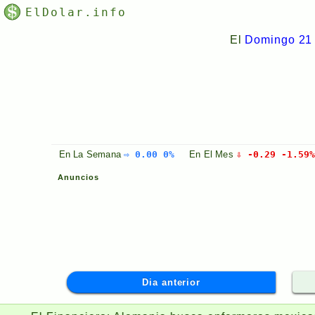
ElDolar.info
El
Domingo 21 
En La
Semana
⇨ 0.00 0%
En El
Mes
⇩ -0.29 -1.59
Anuncios
Dia anterior