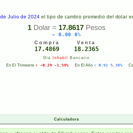
de Julio de 2024
el tipo de cambio promedio del dolar e
1
Dolar =
17.8617
Pesos
⇨ 0.00 0%
Compra
Venta
17.4869
18.2365
Dia
Inhabil
Bancario
%
En El
Trimestre
⇩ -0.29 -1.59%
En El
Año
⇧ 0.91 5.38%
C
Calculadora