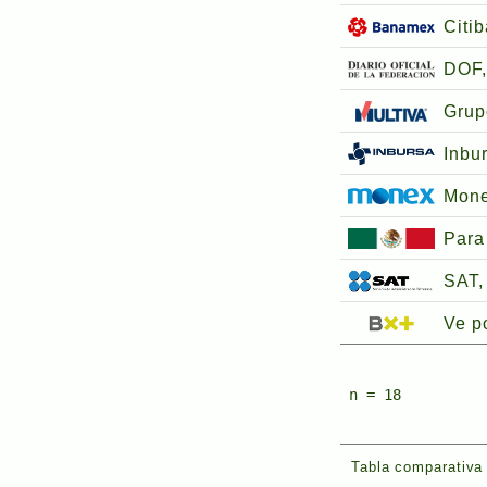
Citi
DOF,
Grup
Inbu
Mon
Para
SAT, 
Ve p
n = 18
Tabla comparativa 