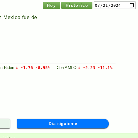
Hoy
Historico
n Mexico fue de
on
Biden
⇩ -1.76 -8.95%
Con
AMLO
⇩ -2.23 -11.1%
Dia siguiente