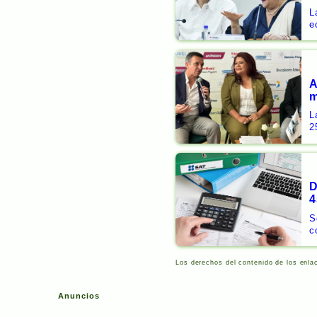
L
e
A
L
2
D
4
S
c
Los derechos del contenido de los enla
Anuncios