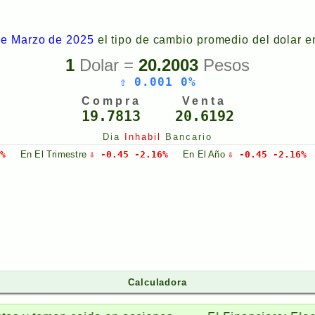
e Marzo de 2025
el tipo de cambio promedio del dolar e
1
Dolar =
20.2003
Pesos
⇧ 0.001 0%
Compra
Venta
19.7813
20.6192
Dia
Inhabil
Bancario
2%
En El
Trimestre
⇩ -0.45 -2.16%
En El
Año
⇩ -0.45 -2.16%
Calculadora