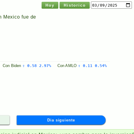
Hoy
Historico
n Mexico fue de
Con
Biden
⇧ 0.58 2.97%
Con
AMLO
⇧ 0.11 0.54%
Dia siguiente