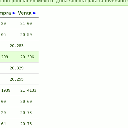
dicial en Mexico: ¿una sombra para la inversion?
mpra
Venta
.20
21.00
.05
20.59
20.283
.299
20.306
20.329
20.255
.1939
21.4133
.00
20.60
.20
20.73
.64
20.78