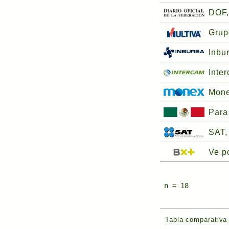
DOF,
Grup
Inbu
Inte
Mon
Para
SAT, 
Ve p
n = 18
Tabla comparativa 