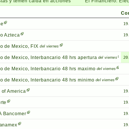
temen caida en acciones
El Financiero:
Eleccion ju
Co
me
19
o Azteca
19
o de Mexico, FIX
del viernes
o de Mexico, Interbancario 48 hrs apertura
20
del viernes
o de Mexico, Interbancario 48 hrs maximo
del viernes
o de Mexico, Interbancario 48 hrs minimo
del viernes
 of America
19
rte
19
A Bancomer
19
banamex
19