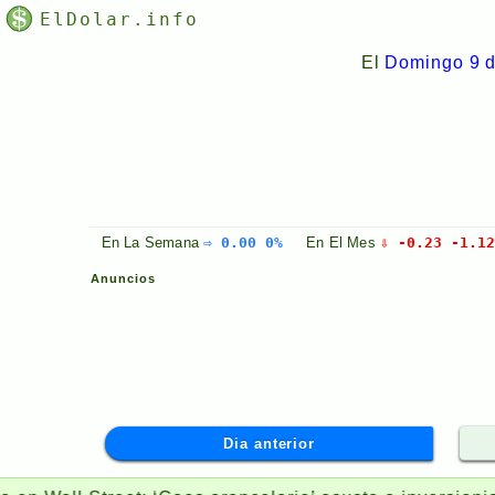
ElDolar.info
El
Domingo 9 d
En La
Semana
⇨ 0.00 0%
En El
Mes
⇩ -0.23 -1.1
Anuncios
Dia anterior