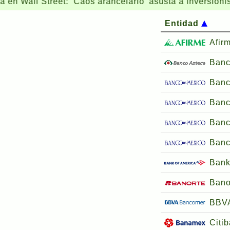
 Street: ‘Caos arancelario’ asusta a inversionistas y 
Entidad
Afir
Banc
Banc
Banc
Banc
Banc
Bank
Bano
BBV
Citi