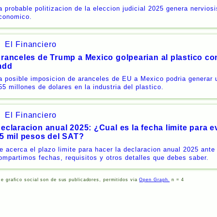
a probable politizacion de la eleccion judicial 2025 genera nervio
conomico.
El Financiero
ranceles de Trump a Mexico golpearian al plastico co
mdd
a posible imposicion de aranceles de EU a Mexico podria generar 
55 millones de dolares en la industria del plastico.
El Financiero
eclaracion anual 2025: ¿Cual es la fecha limite para ev
5 mil pesos del SAT?
e acerca el plazo limite para hacer la declaracion anual 2025 ante
ompartimos fechas, requisitos y otros detalles que debes saber.
ce grafico social son de sus publicadores, permitidos via
Open Graph.
n = 4