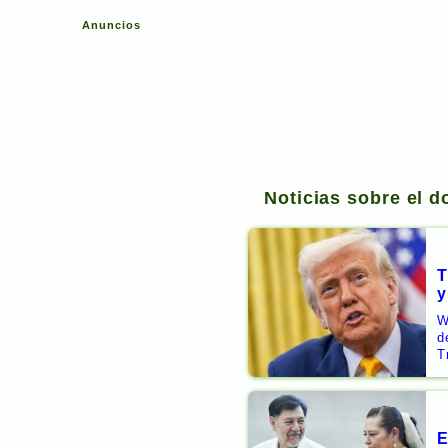
Anuncios
Noticias sobre el d
T
y
W
d
T
E