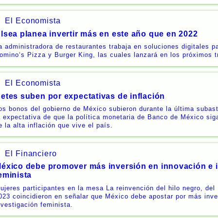
El Economista
lsea planea invertir más en este año que en 2022
a administradora de restaurantes trabaja en soluciones digitales 
omino‘s Pizza y Burger King, las cuales lanzará en los próximos t
El Economista
etes suben por expectativas de inflación
os bonos del gobierno de México subieron durante la última subas
a expectativa de que la política monetaria de Banco de México sig
e la alta inflación que vive el país.
El Financiero
éxico debe promover más inversión en innovación e 
eminista
ujeres participantes en la mesa La reinvención del hilo negro, d
023 coincidieron en señalar que México debe apostar por más inve
nvestigación feminista.