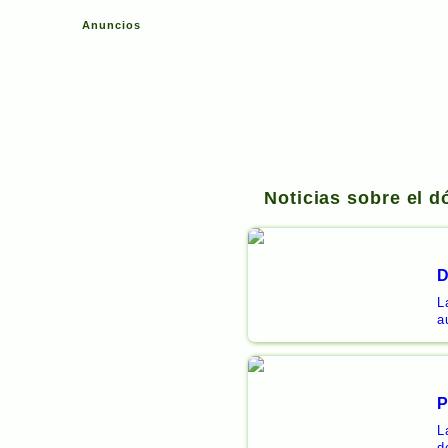
Anuncios
Noticias sobre el d
D
L
a
P
L
d