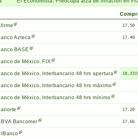
 Economista:
Preocupa alza de inflación en Francia y 
Compr
firme
17.50
Banco Azteca
17.40
Banco BASE
anco de México, FIX
anco de México, Interbancario 48 hrs apertura
18.331
anco de México, Interbancario 48 hrs máximo
anco de México, Interbancario 48 hrs mínimo
anorte
17.20
BBVA Bancomer
17.66
CIBanco