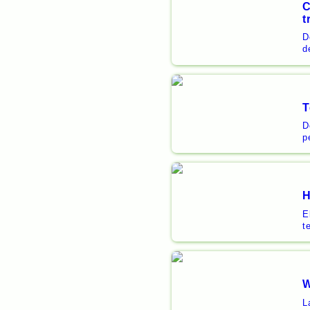
C
t
D
d
T
D
p
H
E
t
W
L