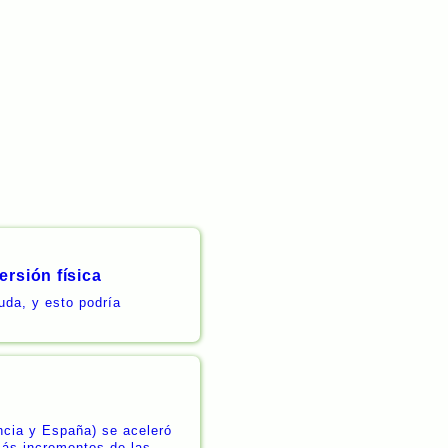
rsión física
uda, y esto podría
ncia y España) se aceleró
más incrementos de las