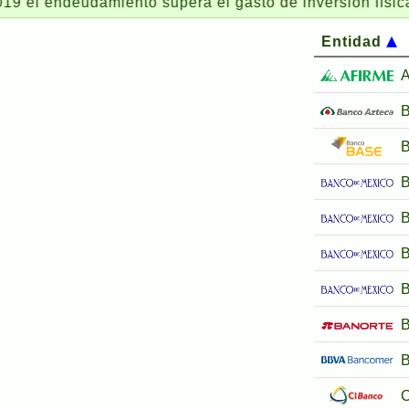
eudamiento supera el gasto de inversión física
El
Entidad
A
B
B
B
B
B