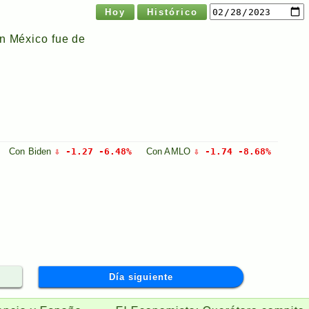
Hoy
Histórico
en México fue de
Con
Biden
⇩ -1.27 -6.48%
Con
AMLO
⇩ -1.74 -8.68%
Día siguiente