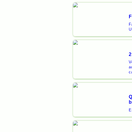
F
F
U
2
V
a
c
Q
b
E