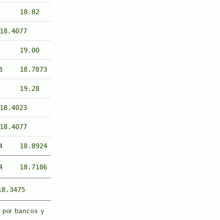
18.82
18.4077
19.00
8
18.7873
19.28
18.4023
18.4077
4
18.8924
4
18.7186
18.3475
s por bancos y