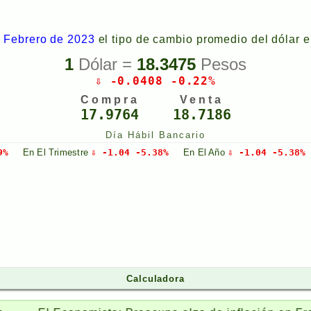
 Febrero de 2023
el tipo de cambio promedio del dólar 
1
Dólar =
18.3475
Pesos
⇩ -0.0408 -0.22%
Compra
Venta
17.9764
18.7186
Día Hábil Bancario
9%
En El
Trimestre
⇩ -1.04 -5.38%
En El
Año
⇩ -1.04 -5.38%
Calculadora