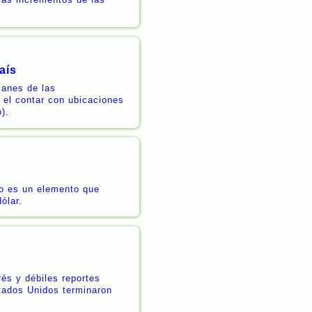
aís
lanes de las
s el contar con ubicaciones
).
co es un elemento que
ólar.
és y débiles reportes
stados Unidos terminaron