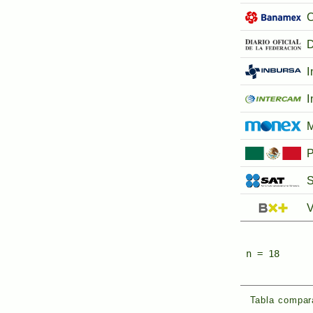
D
I
I
P
S
V
n = 18
Tabla compara