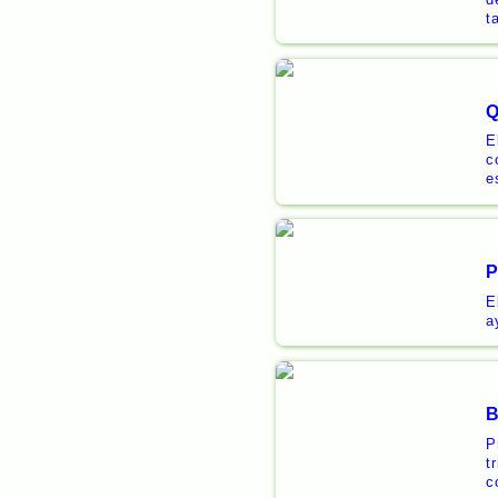
t
Q
E
c
e
P
E
a
B
P
t
c