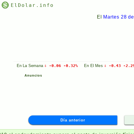
ElDolar.info
El
Martes 28 de
En La
Semana
⇩ -0.06 -0.32%
En El
Mes
⇩ -0.43 -2.2
Anuncios
Día anterior