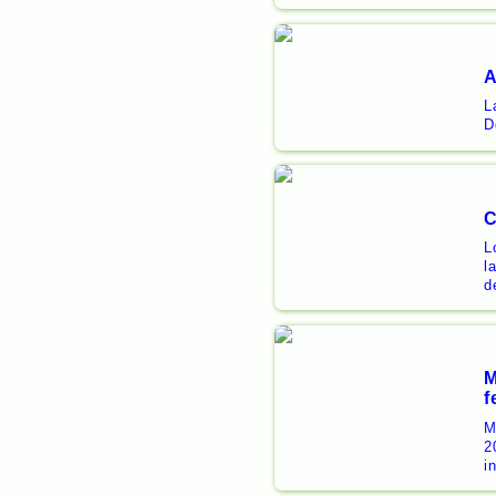
A
L
D
C
L
l
d
M
f
M
2
i