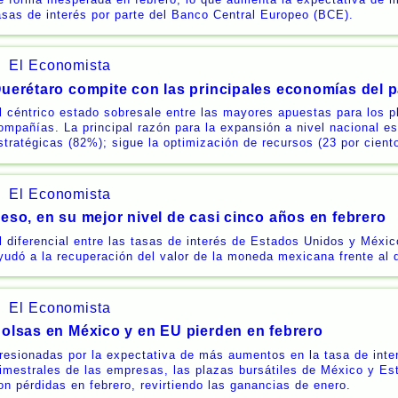
asas de interés por parte del Banco Central Europeo (BCE).
El Economista
uerétaro compite con las principales economías del p
l céntrico estado sobresale entre las mayores apuestas para los p
ompañías. La principal razón para la expansión a nivel nacional e
stratégicas (82%); sigue la optimización de recursos (23 por ciento
El Economista
eso, en su mejor nivel de casi cinco años en febrero
l diferencial entre las tasas de interés de Estados Unidos y Méxi
yudó a la recuperación del valor de la moneda mexicana frente al d
El Economista
olsas en México y en EU pierden en febrero
resionadas por la expectativa de más aumentos en la tasa de inter
rimestrales de las empresas, las plazas bursátiles de México y E
on pérdidas en febrero, revirtiendo las ganancias de enero.