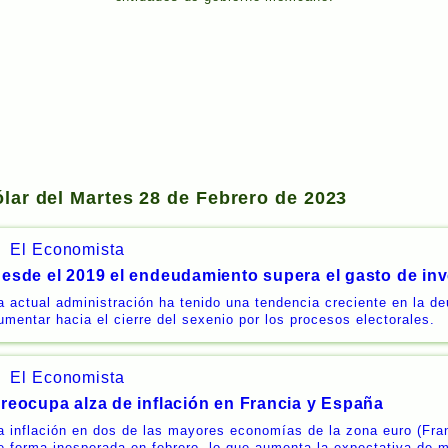
ólar del Martes 28 de Febrero de 2023
El Economista
esde el 2019 el endeudamiento supera el gasto de inve
a actual administración ha tenido una tendencia creciente en la de
umentar hacia el cierre del sexenio por los procesos electorales.
El Economista
reocupa alza de inflación en Francia y España
a inflación en dos de las mayores economías de la zona euro (Fra
e forma inesperada en febrero, lo que aumenta la expectativa de 