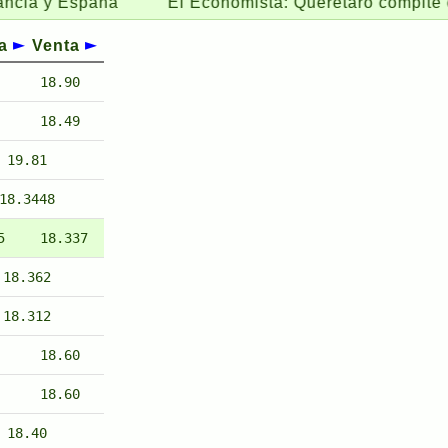
España
El Economista:
Querétaro compite con las p
a
Venta
18.90
18.49
19.81
18.3448
5
18.337
18.362
18.312
18.60
18.60
18.40