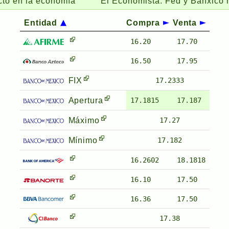
la economía
El Economista:
Fed y Banxico mantend
Entidad
Compra
Venta
16.20
17.70
16.50
17.95
FIX
17.2333
Apertura
17.1815
17.187
Máximo
17.27
Mínimo
17.182
16.2602
18.1818
16.10
17.50
16.36
17.50
17.38