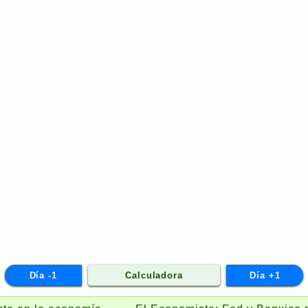
Día -1
Calculadora
Día +1