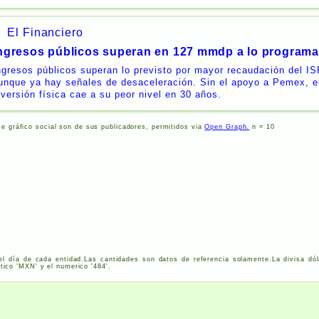
El Financiero
ngresos públicos superan en 127 mmdp a lo program
ngresos públicos superan lo previsto por mayor recaudación del IS
unque ya hay señales de desaceleración. Sin el apoyo a Pemex, el
nversión física cae a su peor nivel en 30 años.
ce gráfico social son de sus publicadores, permitidos via
Open Graph.
n = 10
el día de cada entidad.Las cantidades son datos de referencia solamente.La divisa dól
tico '
MXN
' y el numerico '484'.