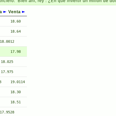
‘Bien ahí, rey’: ¿En qué invertir un millón de dólares? 
a
Venta
18.60
18.64
18.0012
17.98
18.025
17.975
8
19.0114
18.30
18.51
17.9528