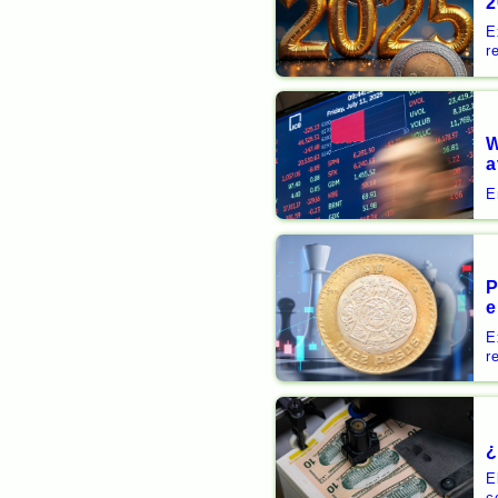
2
E
r
W
a
E
P
e
E
r
¿
E
c