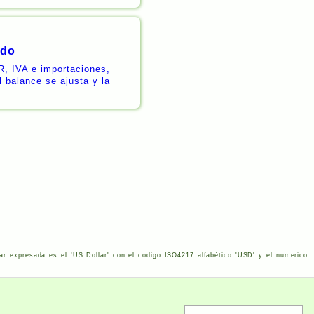
ado
R, IVA e importaciones,
 balance se ajusta y la
ar expresada es el '
US
Dollar' con el codigo
ISO
4217
alfabético '
USD
' y el numerico