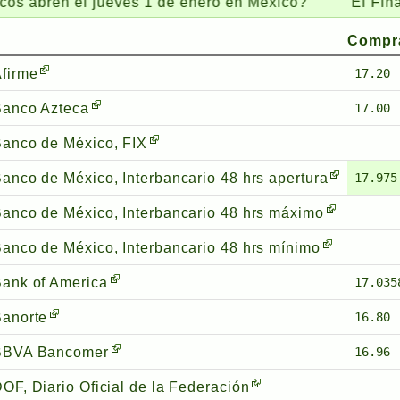
en el jueves 1 de enero en México?
El Financiero:
Compr
firme
17.20
Banco Azteca
17.00
anco de México, FIX
anco de México, Interbancario 48 hrs apertura
17.975
anco de México, Interbancario 48 hrs máximo
anco de México, Interbancario 48 hrs mínimo
ank of America
17.035
anorte
16.80
BBVA Bancomer
16.96
OF, Diario Oficial de la Federación