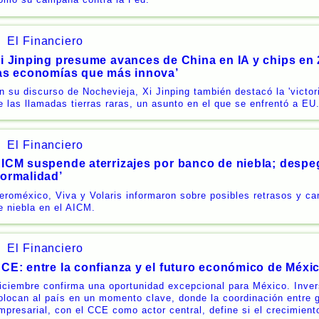
El Financiero
i Jinping presume avances de China en IA y chips en
as economías que más innova’
n su discurso de Nochevieja, Xi Jinping también destacó la 'victori
e las llamadas tierras raras, un asunto en el que se enfrentó a EU
El Financiero
ICM suspende aterrizajes por banco de niebla; despe
ormalidad’
eroméxico, Viva y Volaris informaron sobre posibles retrasos y ca
e niebla en el AICM.
El Financiero
CE: entre la confianza y el futuro económico de Méxi
iciembre confirma una oportunidad excepcional para México. Inve
olocan al país en un momento clave, donde la coordinación entre 
mpresarial, con el CCE como actor central, define si el crecimient