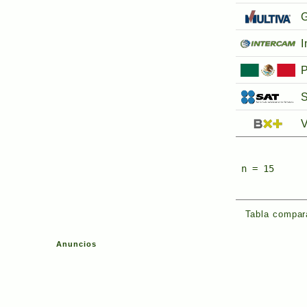
G
I
P
S
V
n = 15
Tabla compara
Anuncios