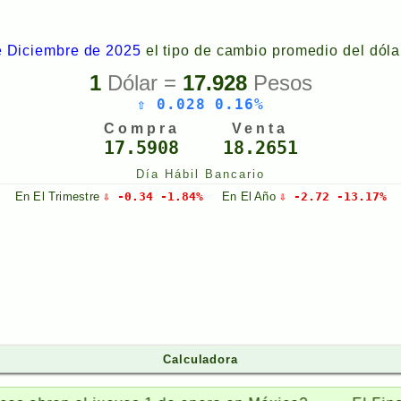
e Diciembre de 2025
el tipo de cambio promedio del dóla
1
Dólar =
17.928
Pesos
⇧ 0.028 0.16%
Compra
Venta
17.5908
18.2651
Día Hábil Bancario
En El
Trimestre
⇩ -0.34 -1.84%
En El
Año
⇩ -2.72 -13.17%
Calculadora