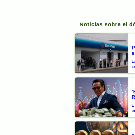
Noticias sobre el d
P
e
L
s
‘
R
E
b