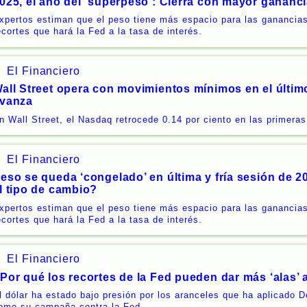
025, el año del ‘superpeso’: Cierra con mayor gananc
xpertos estiman que el peso tiene más espacio para las ganancias
ecortes que hará la Fed a la tasa de interés.
El Financiero
all Street opera con movimientos mínimos en el últim
vanza
n Wall Street, el Nasdaq retrocede 0.14 por ciento en las primeras
El Financiero
eso se queda ‘congelado’ en última y fría sesión de 2
l tipo de cambio?
xpertos estiman que el peso tiene más espacio para las ganancias
ecortes que hará la Fed a la tasa de interés.
El Financiero
Por qué los recortes de la Fed pueden dar más ‘alas’ 
l dólar ha estado bajo presión por los aranceles que ha aplicado 
omo su campaña contra la Fed.