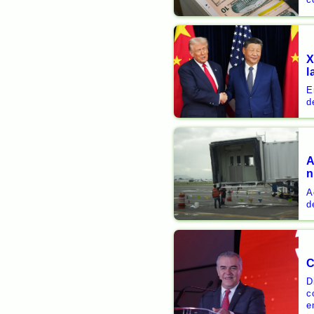
X
l
E
d
A
n
A
d
C
D
c
e