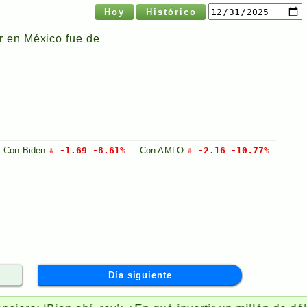
Hoy
Histórico
r en México fue de
Con
Biden
⇩ -1.69 -8.61%
Con
AMLO
⇩ -2.16 -10.77%
Día siguiente