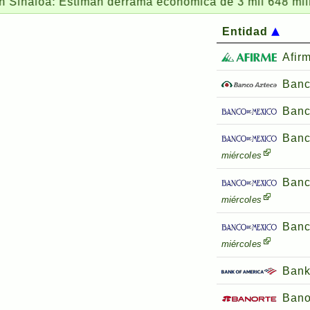
naloa: Estiman derrama económica de 3 mil 648 millones
Entidad
Afir
Banc
Banc
Banc
miércoles
Banc
miércoles
Banc
miércoles
Bank
Bano