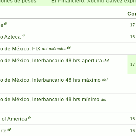
 de pesos
El Financiero:
Xóchitl Gálvez explica su o
Co
me
17
o Azteca
16
o de México, FIX
del miércoles
o de México, Interbancario 48 hrs apertura
del
17
o de México, Interbancario 48 hrs máximo
del
o de México, Interbancario 48 hrs mínimo
del
 of America
16
rte
16