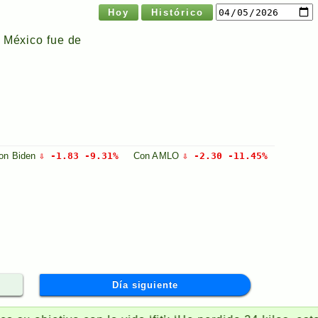
Hoy
Histórico
n México fue de
on
Biden
⇩ -1.83 -9.31%
Con
AMLO
⇩ -2.30 -11.45%
Día siguiente