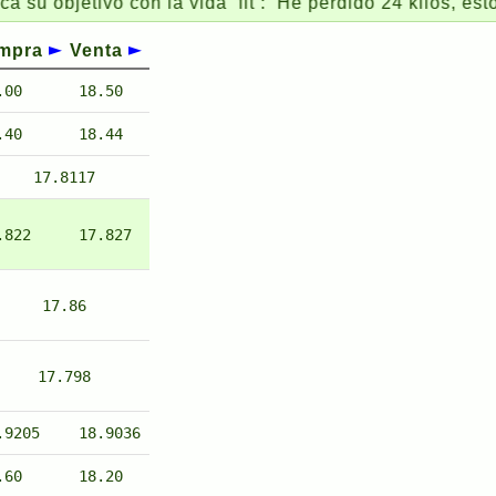
bjetivo con la vida ‘fit’: ‘He perdido 24 kilos, estoy a u
mpra
Venta
.00
18.50
.40
18.44
17.8117
.822
17.827
17.86
17.798
.9205
18.9036
.60
18.20