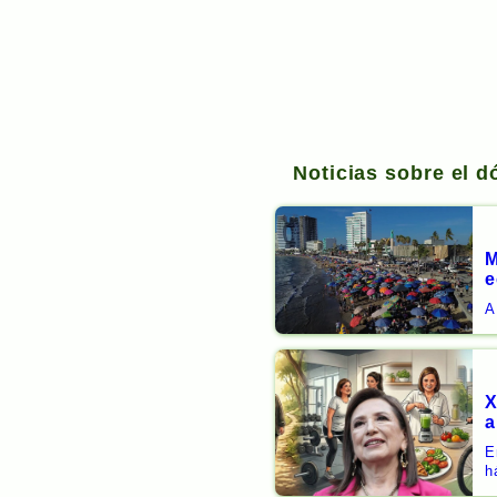
Noticias sobre el d
M
e
A
X
a
E
h