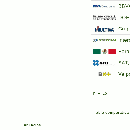
BBV
DOF,
Grup
Inte
Para
SAT, 
Ve p
n = 15
Tabla comparativa 
Anuncios