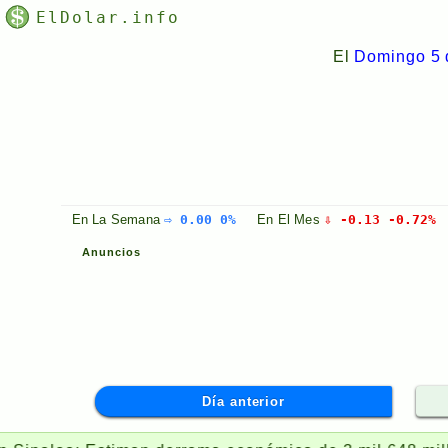
ElDolar.info
El
Domingo 5 
En La
Semana
⇨ 0.00 0%
En El
Mes
⇩ -0.13 -0.72%
Anuncios
Día anterior