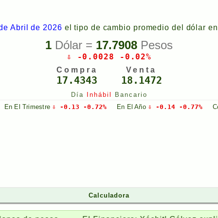
de Abril de 2026
el tipo de cambio promedio del dólar e
1
Dólar =
17.7908
Pesos
⇩ -0.0028 -0.02%
Compra
Venta
17.4343
18.1472
Día
Inhábil
Bancario
En El
Trimestre
⇩ -0.13 -0.72%
En El
Año
⇩ -0.14 -0.77%
C
Calculadora