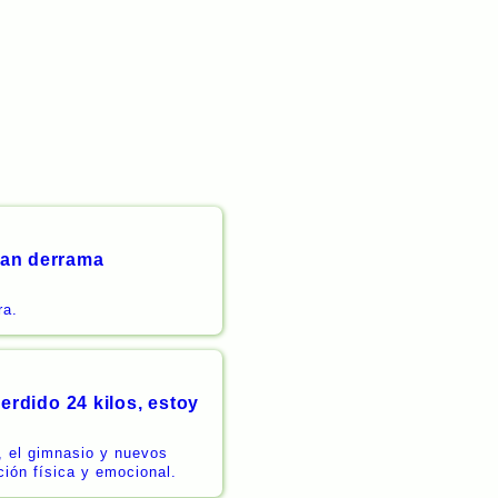
iman derrama
ra.
perdido 24 kilos, estoy
o, el gimnasio y nuevos
ción física y emocional.