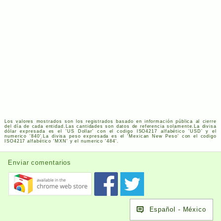
Los valores mostrados son los registrados basado en información pública al cierre
del día de cada entidad.Las cantidades son datos de referencia solamente.La divisa
dólar expresada es el '
US
Dollar' con el codigo
ISO
4217
alfabético '
USD
' y el
numerico '840'.La divisa peso expresada es el 'Mexican New Peso' con el codigo
ISO
4217
alfabético '
MXN
' y el numerico '484'.
Enviar comentarios
Español - México