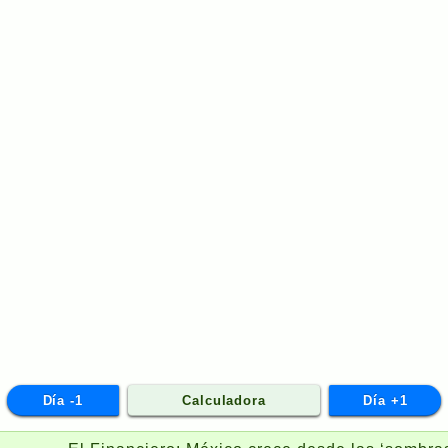
Día -1
Calculadora
Día +1