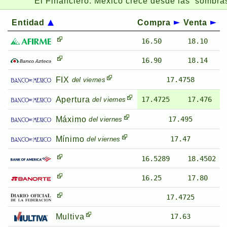
El Financiero:
México crece desde las ‘sombras’: 
Entidad
Compra
Venta
16.50
18.10
16.90
18.14
FIX
17.4758
del viernes
Apertura
17.4725
17.476
del viernes
Máximo
17.495
del viernes
Mínimo
17.47
del viernes
16.5289
18.4502
16.25
17.80
17.4725
Multiva
17.63