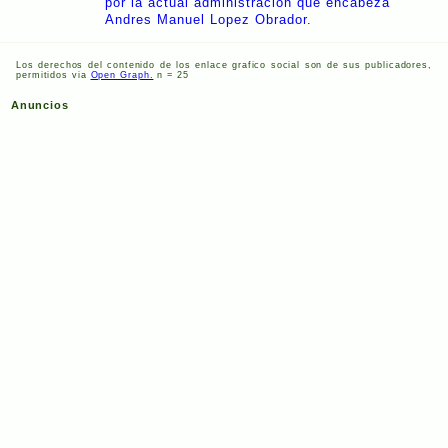
por la actual administracion que encabeza
Andres Manuel Lopez Obrador.
Los derechos del contenido de los enlace grafico social son de sus publicadores,
permitidos via
Open Graph.
n = 25
Anuncios