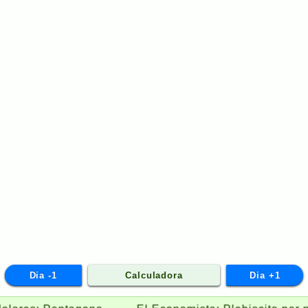
Dia -1
Calculadora
Dia +1