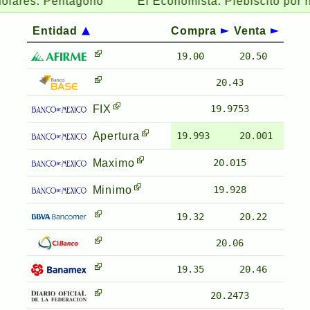
s: Pentagono
El Economista:
Plebiscito por nueva 
Entidad
Compra
Venta
19.00
20.50
20.43
FIX
19.9753
Apertura
19.993
20.001
Maximo
20.015
Minimo
19.928
19.32
20.22
20.06
19.35
20.46
20.2473