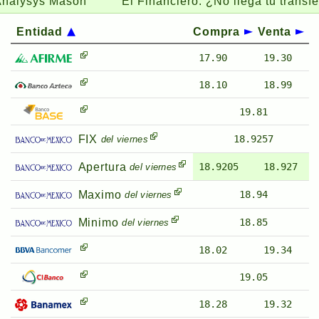
alysys Mason
El Financiero:
¿No llega tu transfere
Entidad
Compra
Venta
17.90
19.30
18.10
18.99
19.81
FIX
18.9257
del viernes
Apertura
18.9205
18.927
del viernes
Maximo
18.94
del viernes
Minimo
18.85
del viernes
18.02
19.34
19.05
18.28
19.32