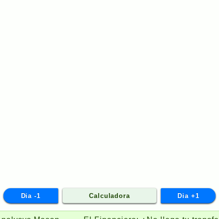
Dia -1
Calculadora
Dia +1