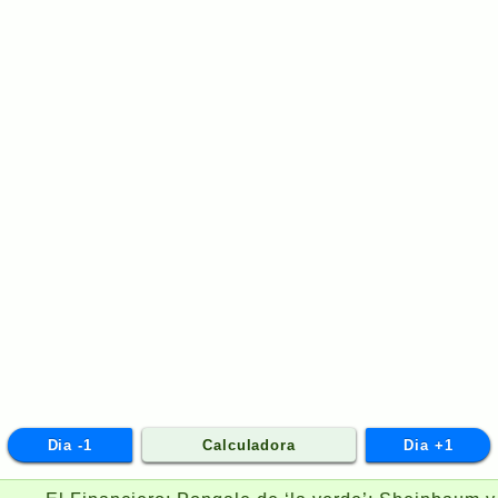
Dia -1
Calculadora
Dia +1