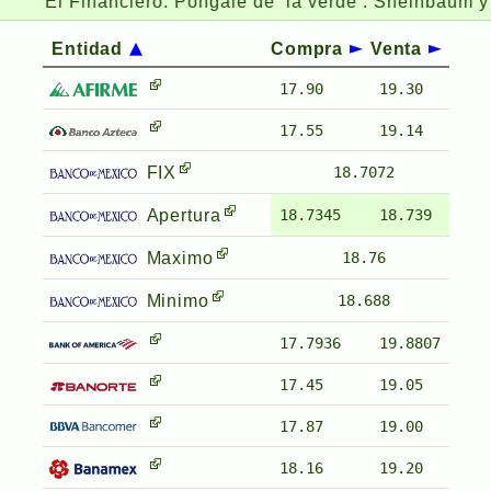
El Financiero:
Pongale de ‘la verde’: Sheinbaum y gaso
Entidad
Compra
Venta
17.90
19.30
17.55
19.14
FIX
18.7072
Apertura
18.7345
18.739
Maximo
18.76
Minimo
18.688
17.7936
19.8807
17.45
19.05
17.87
19.00
18.16
19.20