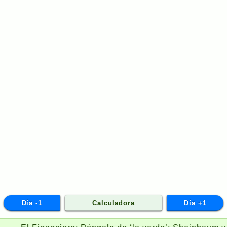
Día -1
Calculadora
Día +1