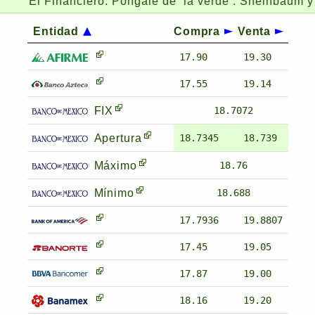
El Financiero:
Póngale de ‘la verde’: Sheinbaum y gaso
Entidad
Compra
Venta
17.90
19.30
17.55
19.14
FIX
18.7072
Apertura
18.7345
18.739
Máximo
18.76
Mínimo
18.688
17.7936
19.8807
17.45
19.05
17.87
19.00
18.16
19.20