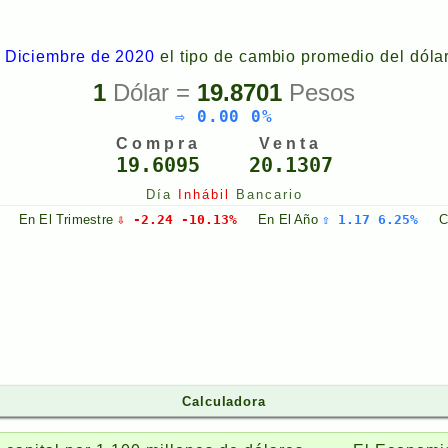
 Diciembre de 2020
el tipo de cambio promedio del dóla
1
Dólar =
19.8701
Pesos
⇨ 0.00 0%
Compra
Venta
19.6095
20.1307
Día
Inhábil
Bancario
En El
Trimestre
⇩ -2.24 -10.13%
En El
Año
⇧ 1.17 6.25%
Calculadora