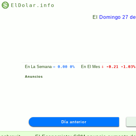
ElDolar.info
El
Domingo 27 de
En La
Semana
⇨ 0.00 0%
En El
Mes
⇩ -0.21 -1.03%
Anuncios
Día anterior