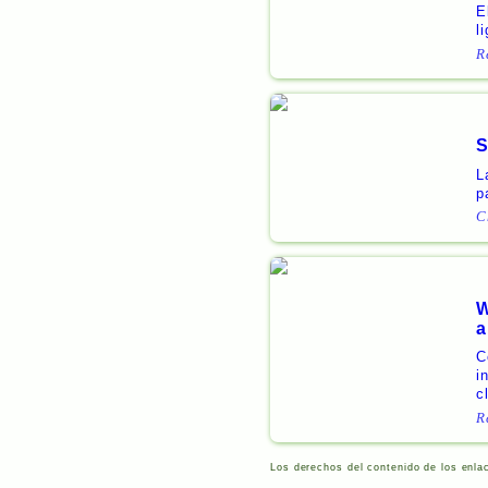
E
l
R
S
L
p
C
W
a
C
i
c
R
Los derechos del contenido de los enla