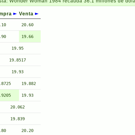
er Woman 1984 recauda 36.1 millones de dólares en c
mpra
Venta
.10
20.60
.90
19.66
19.95
19.8517
19.93
.8725
19.882
.9205
19.93
20.062
19.839
.80
20.20