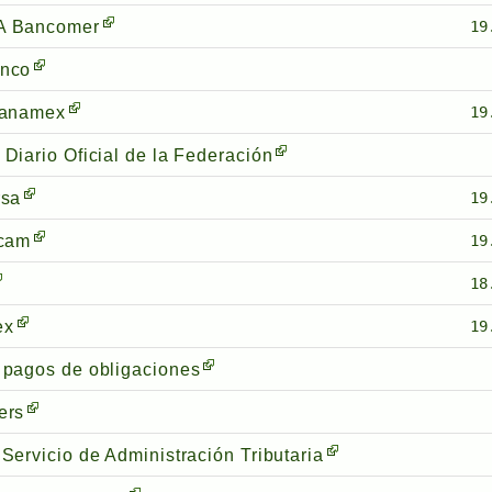
A Bancomer
19
nco
banamex
19
 Diario Oficial de la Federación
rsa
19
rcam
19
18
ex
19
 pagos de obligaciones
ers
Servicio de Administración Tributaria