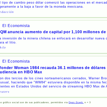
l tipo de cambio peso dólar comenzó las operaciones en el mercad
igeramente a la baja a favor de la moneda mexicana.
edacción
El Economista
QM anuncia aumento de capital por 1,100 millones de
a inversión de la minera chilena se enfocará en desarrollar nueva
ara el litio.
hile
El Economista
onder Woman 1984 recauda 36.1 millones de dólares 
udiencia en HBO Max
on dos tercios de los cines norteamericanos cerrados, Warner Bros
nusual, haciendo que "WW84" estuviera disponible en la misma fec
lientes en Estados Unidos del servicio de streaming HBO Max de
euters
ce gráfico social son de sus publicadores, permitidos via
Open Graph.
n = 3