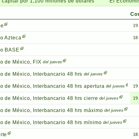
or 1,100 millones de dólares
El Economista:
Wond
Co
me
19
o Azteca
18
co BASE
o de México, FIX
del jueves
o de México, Interbancario 48 hrs
del jueves
o de México, Interbancario 48 hrs apertura
19
del jueves
o de México, Interbancario 48 hrs cierre
19
del jueves
o de México, Interbancario 48 hrs máximo
del jueves
o de México, Interbancario 48 hrs mínimo
del jueves
rte
18