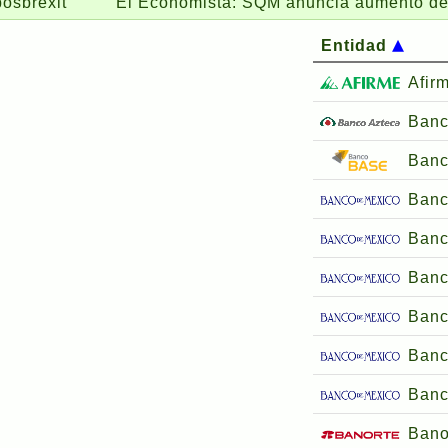
t
El Economista:
SQM anuncia aumento de capital p
Entidad
Afir
Banc
Ban
Banc
Banc
Banc
Banc
Banc
Banc
Bano