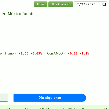
Hoy
Histórico
r en México fue de
Con
Trump
⇩ -1.88 -8.63%
Con
AMLO
⇩ -0.22 -1.1%
Día siguiente