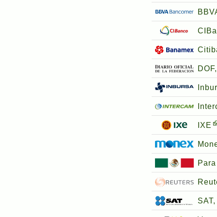
BBV
CIBa
Citi
DOF,
Inbu
Inte
IXE
Mon
Para
Reut
SAT, 